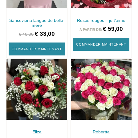
Sansevieria langue de belle-
Roses rouges – je t’aime
mère
€
59,00
A PARTIR DE:
€
33,00
€
40,00
COMMANDER MAINTENANT
COMMANDER MAINTENANT
Eliza
Robertta