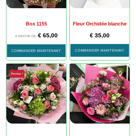
Box 1155
Fleur Orchidée blanche
€
65,00
€
35,00
A PARTIR DE:
COMMANDER MAINTENANT
COMMANDER MAINTENANT
Remise !