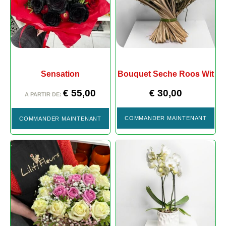
Sensation
Bouquet Seche Roos Wit
€
55,00
€
30,00
A PARTIR DE:
COMMANDER MAINTENANT
COMMANDER MAINTENANT