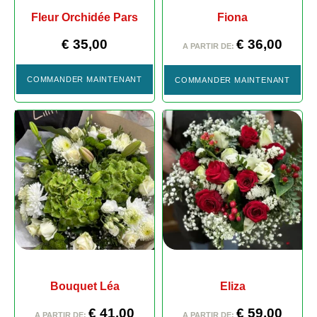
Fleur Orchidée Pars
Fiona
€
35,00
€
36,00
A PARTIR DE:
COMMANDER MAINTENANT
COMMANDER MAINTENANT
Bouquet Léa
Eliza
€
41,00
€
59,00
A PARTIR DE:
A PARTIR DE: