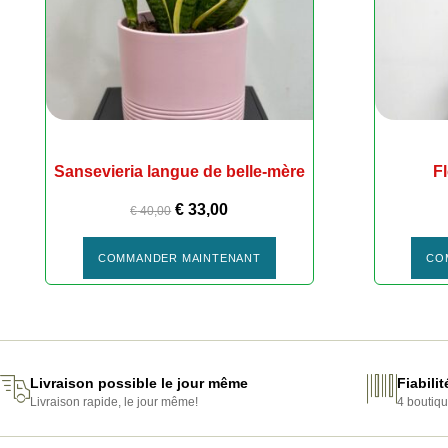
Sansevieria langue de belle-mère
F
€
33,00
€
40,00
COMMANDER MAINTENANT
CO
PLANTES EN POT
Livraison possible le jour même
Fiabili
Livraison rapide, le jour même!
4 boutiqu