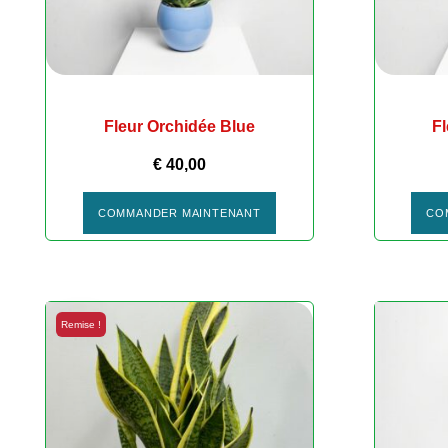
Fleur Orchidée Blue
F
€
40,00
COMMANDER MAINTENANT
CO
Remise !