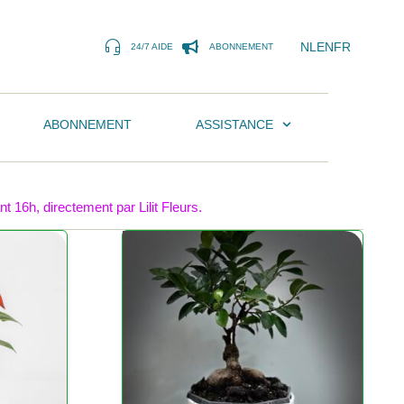
NL
EN
FR
24/7 AIDE
ABONNEMENT
ABONNEMENT
ASSISTANCE
 16h, directement par Lilit Fleurs.