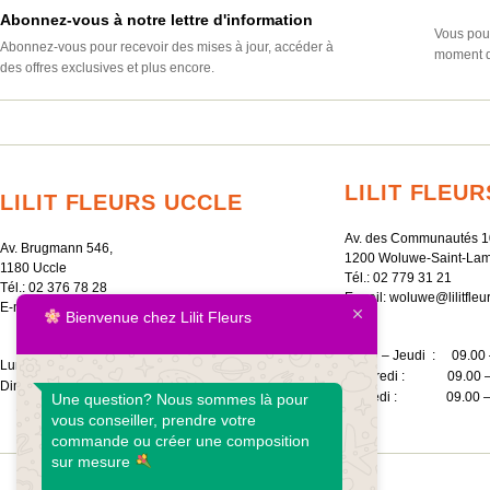
Abonnez-vous à notre lettre d'information
Vous pouv
Abonnez-vous pour recevoir des mises à jour, accéder à
moment d
des offres exclusives et plus encore.
LILIT FLEU
LILIT FLEURS UCCLE
Av. des Communautés 1
Av. Brugmann 546,
1200 Woluwe-Saint-Lam
1180 Uccle
Tél.:
02 779 31 21
Tél.:
02 376 78 28
E-mail:
woluwe@lilitfleu
E-mail:
uccle@lilitfleurs.eu
Bienvenue chez Lilit Fleurs
Lundi – Jeudi : 09.00 
Lundi – Samedi : 09.00 – 20.00
Vendredi : 09.00 –
Dimanche : 10.00 – 18.00
Samedi : 09.00 – 
Une question? Nous sommes là pour
vous conseiller, prendre votre
commande ou créer une composition
sur mesure