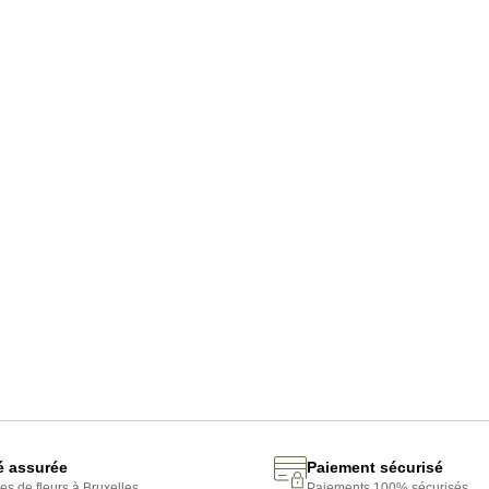
té assurée
Paiement sécurisé
es de fleurs à Bruxelles.
Paiements 100% sécurisés