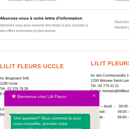
Abonnez-vous à notre lettre d'information
Vous pouv
Abonnez-vous pour recevoir des mises à jour, accéder à
moment d
des offres exclusives et plus encore.
LILIT FLEU
LILIT FLEURS UCCLE
Av. des Communautés 1
Av. Brugmann 546,
1200 Woluwe-Saint-Lam
1180 Uccle
Tél.:
02 779 31 21
Tél.:
02 376 78 28
E-mail:
woluwe@lilitfleu
E-mail:
uccle@lilitfleurs.eu
Bienvenue chez Lilit Fleurs
Lundi – Jeudi : 09.00 
Lundi – Samedi : 09.00 – 20.00
Vendredi : 09.00 –
Dimanche : 10.00 – 18.00
Samedi : 09.00 – 
Une question? Nous sommes là pour
vous conseiller, prendre votre
commande ou créer une composition