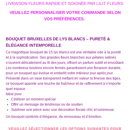
LIVRAISON FLEURS RAPIDE ET SOIGNÉE PAR LILIT FLEURS.
VEUILLEZ PERSONNALISER VOTRE COMMANDE SELON
VOS PRÉFÉRENCES.
BOUQUET BRUXELLES DE LYS BLANCS – PURETÉ &
ÉLÉGANCE INTEMPORELLE
Ce magnifique bouquet de 15 lys blancs est une véritable ode à la pureté
et à la sophistication. Ses grandes fleurs blanches aux pétales satinés
s’ouvrent délicatement au fil des jours, offrant un parfum subtil et envoûtant.
Les nombreux boutons encore fermés garantissent une floraison durable,
pour un bouquet qui évolue et embellit votre intérieur jour après jour.
Présenté dans un vase transparent mettant en valeur la finesse des tiges,
ce bouquet apporte une touche de fraîcheur et de raffinement à n’importe
quel espace.
Idéal pour :
Célébrer un moment spécial
Offrir un message de tendresse ou de soutien
Sublimer une pièce avec une décoration florale chic et lumineuse
Un bouquet symbole d’élégance, de renouveau et d’émotion.
VEUILLEZ SÉLECTIONNER LES OPTIONS SUIVANTES POUR