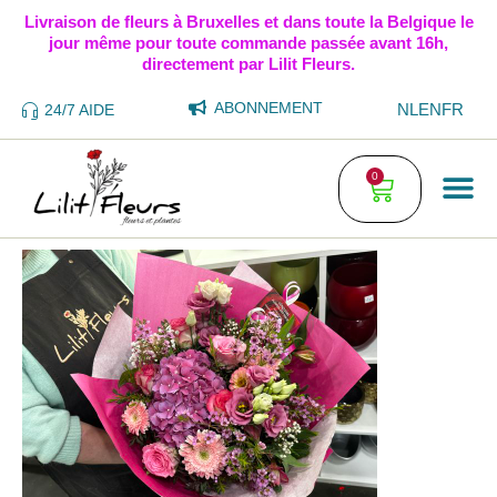
Livraison de fleurs à Bruxelles et dans toute la Belgique le
jour même pour toute commande passée avant 16h,
directement par Lilit Fleurs.
ABONNEMENT
NL
EN
FR
24/7 AIDE
0