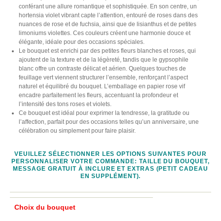
conférant une allure romantique et sophistiquée. En son centre, un
hortensia violet vibrant capte l’attention, entouré de roses dans des
nuances de rose et de fuchsia, ainsi que de lisianthus et de petites
limoniums violettes. Ces couleurs créent une harmonie douce et
élégante, idéale pour des occasions spéciales.
Le bouquet est enrichi par des petites fleurs blanches et roses, qui
ajoutent de la texture et de la légèreté, tandis que le gypsophile
blanc offre un contraste délicat et aérien. Quelques touches de
feuillage vert viennent structurer l’ensemble, renforçant l’aspect
naturel et équilibré du bouquet. L’emballage en papier rose vif
encadre parfaitement les fleurs, accentuant la profondeur et
l’intensité des tons roses et violets.
Ce bouquet est idéal pour exprimer la tendresse, la gratitude ou
l’affection, parfait pour des occasions telles qu’un anniversaire, une
célébration ou simplement pour faire plaisir.
VEUILLEZ SÉLECTIONNER LES OPTIONS SUIVANTES POUR
PERSONNALISER VOTRE COMMANDE: TAILLE DU BOUQUET,
MESSAGE GRATUIT À INCLURE ET EXTRAS (PETIT CADEAU
EN SUPPLÉMENT).
Choix du bouquet