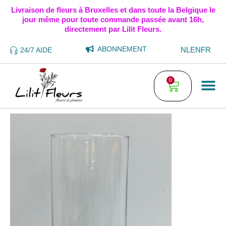
Livraison de fleurs à Bruxelles et dans toute la Belgique le
jour même pour toute commande passée avant 16h,
directement par Lilit Fleurs.
ABONNEMENT
NL
EN
FR
24/7 AIDE
0