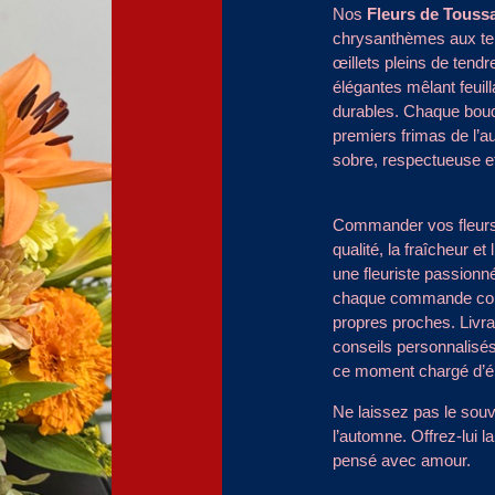
Nos
Fleurs de Toussa
chrysanthèmes aux tei
œillets pleins de tend
élégantes mêlant feuill
durables. Chaque bouq
premiers frimas de l’a
sobre, respectueuse et
Commander vos fleurs ch
qualité, la fraîcheur et
une fleuriste passionn
chaque commande comm
propres proches. Livra
conseils personnalisé
ce moment chargé d’é
Ne laissez pas le souve
l’automne. Offrez-lui 
pensé avec amour.